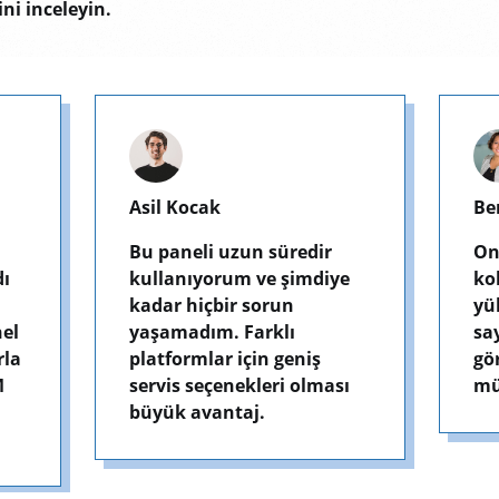
ni inceleyin.
Berna Ilgın Demirtaş
Bu
Online işinizi büyütmek
Aç
e
kolay değil, rekabet çok
al
yüksek. Bu panel
ka
sayesinde daha fazla
be
görünürlük kazandım ve
ge
ı
müşteri kitlemi büyüttüm.
Ke
ve