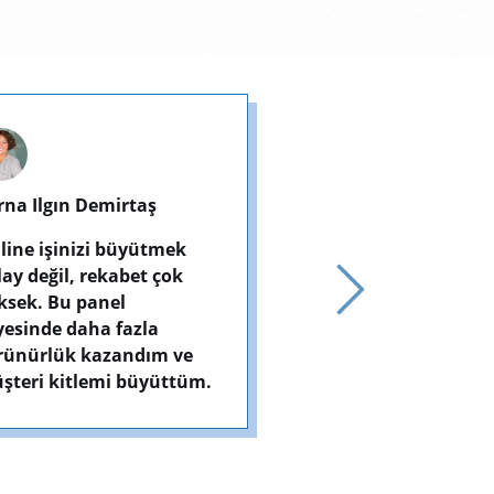
ğra Berk Açar
Tuğba Erdemli
ıkçası bu panelden
İşe ilk başladığımda
dığım hizmetlerin bu
bütçem oldukça kısı
dar iyi olmasını
ve ajanslarla
klemiyordum. Sonuçlar
çalışamıyordum. Bu
rçekten etkileyici.
sayesinde uygun fiy
sinlikle tekrar sipariş
ihtiyacım olan tüm
receğim.
hizmetlerine
ulaşabiliyorum.