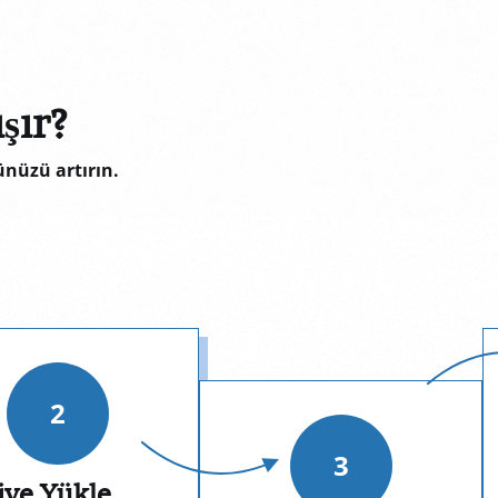
şır?
nüzü artırın.
2
3
iye Yükle